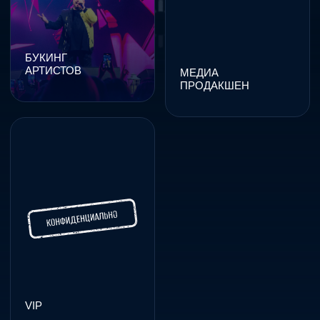
ФОТОСЪЁМКА
ВИДЕОСЪЁМКА
Профессиональные
Создание имиджевых
фото, которые точно
роликов с продуманным
передают атмосферу
сценарием и монтажом
события и усиливают ваш
под задачи бренда
бренд
ДЕКОРИРОВАНИЕ
ТРАНСФЕР
Концептуальное
Организация комфортной
оформление
логистики гостей
пространства: от зон
и команды: автобусы,
активности до фотозон
авто бизнес-класса,
и сценических решений
трансферы по маршруту