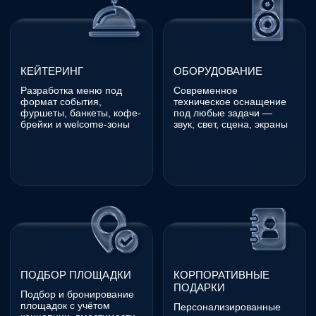
Адрес:
Санкт-Петербург, 13-я линия Васильевского острова,
78 лит А, офис 219, этаж 2
Понедельник-пятница
10:00–20:00
+7 (812) 627-60-70
info@antrepriza-spb.ru
ООО Продюсерский центр «Антреприза»,
ОГРН 1127847416883, ИНН 7841468520
Политика конфиденциальности
Пользовательское соглашение