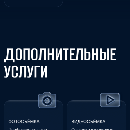
КЕЙТЕРИНГ
ОБОРУДОВАНИЕ
Разработка меню под
Современное
формат события,
техническое оснащение
фуршеты, банкеты, кофе-
под любые задачи —
брейки и welcome-зоны
звук, свет, сцена, экраны
ПОДБОР ПЛОЩАДКИ
КОРПОРАТИВНЫЕ
ПОДАРКИ
Подбор и бронирование
площадок с учётом
Персонализированные
концепции, вместимости,
подарки, которые точно
логистики и технических
запомнят и оценят
требований