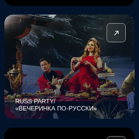
Адрес:
Санкт-Петербург, 13-я линия Васильевского острова,
78 лит А, офис 219, этаж 2
Понедельник-пятница
10:00–20:00
+7 (812) 627-60-70
info@antrepriza-spb.ru
ООО Продюсерский центр «Антреприза»,
ОГРН 1127847416883, ИНН 7841468520
Политика конфиденциальности
Пользовательское соглашение
Соглашение на обработку персональных данных