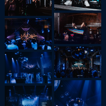
ДРУГИЕ ПРОЕКТЫ
Масштабный корпоратив, объединивший
сотрудников в праздничной атмосфере.
Оригинальная концепция, яркий и атмосферный
декор пространства, продуманные зоны для
общения и активности. В программе: интерактивы,
выступления артистов, награждение лучших из
лучших сотрудников.
НОВЫЙ ГОД
В КАЖДОМ СЕРДЦЕ