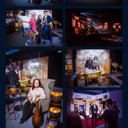
Потребителя» в Санкт-Петербурге и Ленинградской
области была организована яркая и эмоциональная
церемония в пространстве «Никольские ряды».
Мероприятие под слоганом «Ключи к новой
истории» собрало около 280 участников в закрытом
формате с динамичной программой и праздничной
атмосферой.
ПРЕМИЯ ДОВЕРИЕ
ПОТРЕБИТЕЛЯ 2025