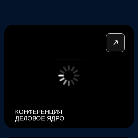
info@antrepriza-spb.ru
ООО Продюсерский центр «Антреприза»,
ОГРН 1127847416883, ИНН 7841468520
Политика конфиденциальности
Пользовательское соглашение
Соглашение на обработку персональных данных
© 2012–2026 все права защищены