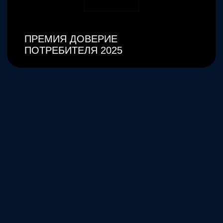
Начать →
О компании
|
Портфолио
|
Контакты
Адрес:
Санкт-Петербург, 13-я линия Васильевского острова,
78 лит А, офис 219, этаж 2
Понедельник-пятница
10:00–20:00
+7 (812) 627-60-70