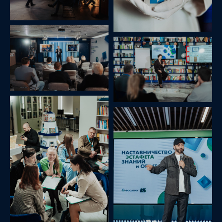
ДРУГИЕ ПРОЕКТЫ
Для 18-й церемонии награждения победителей
независимого конкурса по недвижимости «Доверие
Потребителя» в Санкт-Петербурге и Ленинградской
области была организована яркая и эмоциональная
церемония в пространстве «Никольские ряды».
Мероприятие под слоганом «Ключи к новой
истории» собрало около 280 участников в закрытом
формате с динамичной программой и праздничной
атмосферой.
ПРЕМИЯ ДОВЕРИЕ
ПОТРЕБИТЕЛЯ 2025