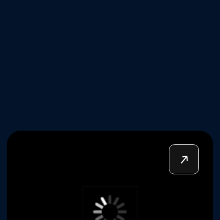
Адрес:
Санкт-Петербург, 13-я линия Васильевского острова,
78 лит А, офис 219, этаж 2
Понедельник-пятница
10:00–20:00
+7 (812) 627-60-70
info@antrepriza-spb.ru
ООО Продюсерский центр «Антреприза»,
ОГРН 1127847416883, ИНН 7841468520
Политика конфиденциальности