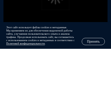
Пользовательское соглашение
Соглашение на обработку персональных данных
© 2012–2026 все права защищены
Этот сайт использует файлы cookies и метаданные.
Мы применяем их для обеспечения корректной работы
сайта, улучшения пользовательского опыта и анализа
трафика. Продолжая использовать сайт, вы соглашаетесь
с использованием cookies и метаданных в соответствии с
Принять
Политикой конфиденциальности
.