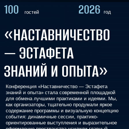
— ЭСТАФЕТА
ЗНАНИЙ И ОПЫТА»
Конференция «Наставничество — Эстафета
знаний и опыта» стала современной площадкой
для обмена лучшими практиками и идеями. Мы,
как организаторы, тщательно продумали яркое
содержание программы и визуальную концепцию
события: динамичные сессии, практико-
ориентированные выступления и выразительное
оформление пространства усилили главный
смысл — наставничество как стратегический
ресурс развития компании и ее сотрудников.
Высокую планку событию задали звездные
хедлайнеры, чьи кейсы и личные истории
придали конференции особый масштаб и
вдохновение.
Посмотреть видео