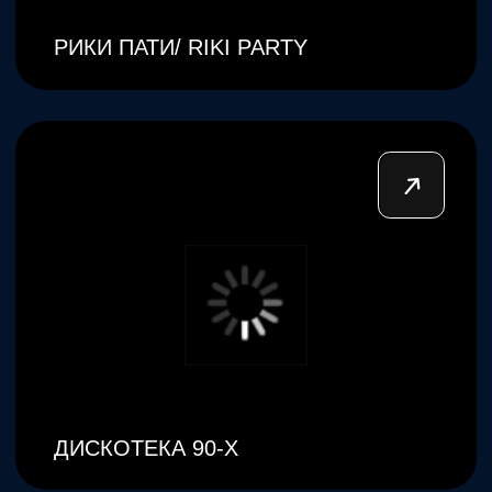
О компании
|
Портфолио
|
Контакты
Адрес:
Санкт-Петербург, 13-я линия Васильевского
острова, 78 лит А, офис 219, этаж 2
Понедельник-пятница
10:00–20:00
+7 (812) 627-60-70
info@antrepriza-spb.ru
ООО Продюсерский центр «Антреприза»,
ОГРН 1127847416883, ИНН 7841468520
Политика конфиденциальности