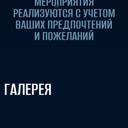
ДРУГИЕ ПРОЕКТЫ
Для новогодней вечеринки была создана яркая
тема в стиле диско-глэм, сочетающая
сверкающие пайетки, зеркальные поверхности,
металлические детали и конфетти. Такой
дизайн объединил энергичный блеск
и роскошь, сохраняя современную
и изысканную атмосферу с балансом
эффектности и элегантности.
ДИСКО ГЛЭМ