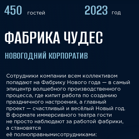
НОВОГОДНИЙ КОРПОРАТИВ
Сотрудники компании всем коллективом
попадают на Фабрику Нового года — в самый
эпицентр волшебного производственного
процесса, где кипит работа по созданию
праздничного настроения, а главный
проект — счастливый и весёлый Новый год.
В формате иммерсивного театра гости
не просто наблюдают за работой фабрики,
а становятся
её полноправнымисотрудниками:
взаимодействуют с персонажами,
подключаются к процессам, вовлекаются
в интерактивы и творческие задания и,
объединяясь, шаг за шагом создают свой
собственный Новый год — атмосферный,
тёплый и по‑настоящему командный.
Посмотреть видео